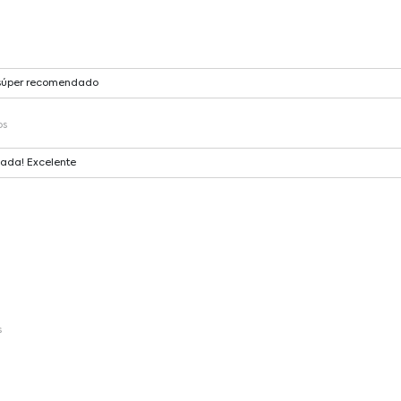
y súper recomendado
os
mada! Excelente
s