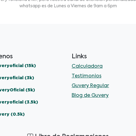
whatsapp es de Lunes a Viernes de 9am a 6pm
enos
Links
eryoficial (15k)
Calculadora
Testimonios
eryoficial (3k)
Guvery Regular
eryOficial (5k)
Blog de Guvery
eryoficial (3.5k)
very (0.5k)