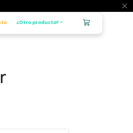
cto
¿Otro producto?
r