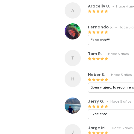
Aracelly U.
- Hace 4 añ
Fernando S.
- Hace 5 a
Excelente!!!
Tom R.
- Hace 5 años
Heber S.
- Hace 5 años
Buen viajero, lo recomie
confianza, y el producto 
Jerry G.
- Hace 5 años
Excelente
Jorge M.
- Hace 5 años