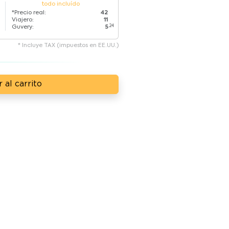
todo incluído
*Precio real:
42
Viajero:
11
.24
Guvery:
5
* Incluye TAX (impuestos en EE.UU.)
 al carrito