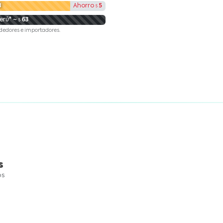
8
Ahorro
5
erú* ~
63
dedores e importadores.
s
os