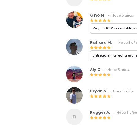
Gino M.
- Hace 5 años
Viajero 100% confiable 
Richard M.
- Hace 5 añ
Entrega en la fecha esti
Aly C.
- Hace 5 años
Bryan S.
- Hace 5 años
Rogger A.
- Hace 5 año