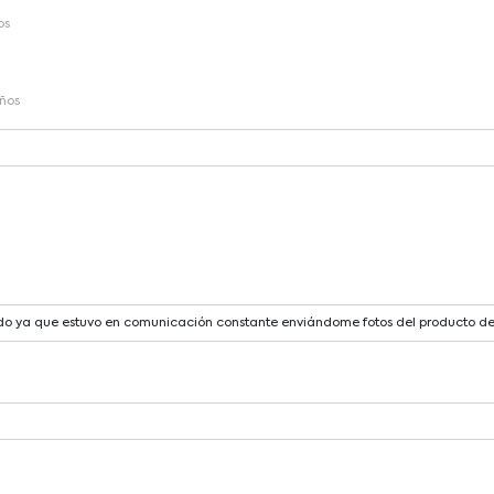
os
ños
ndo ya que estuvo en comunicación constante enviándome fotos del producto d
llegó en el tiempo acordado.