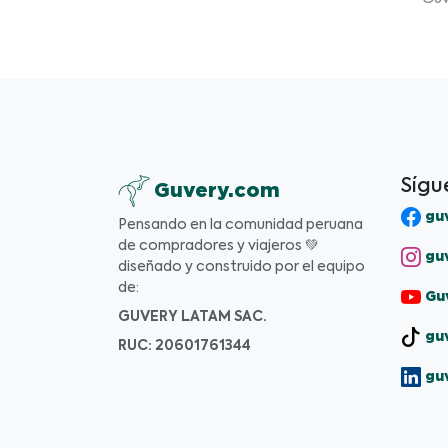
Sígu
Guvery.com
guv
Pensando en la comunidad peruana
de compradores y viajeros 💚
guv
diseñado y construido por el equipo
de:
Guv
GUVERY LATAM SAC.
guv
RUC: 20601761344
gu