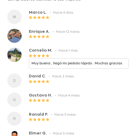
Marco L.
- Hace 4 días
Enrique A.
- Hace 12 horas
Cornelio M.
- Hace 1 mes
Muy buena , llegó mi pedido rápido . Muchas gracias
David C.
- Hace 2 mess
Gustavo H.
- Hace 4 mess
Ronald P.
- Hace 5 mess
Elmer G.
- Hace 5 mess