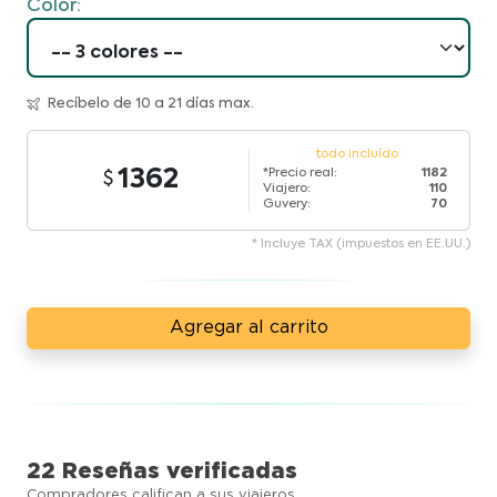
Color:
Recíbelo de 10 a 21 días max.
todo incluído
1362
*Precio real:
1182
Viajero:
110
Guvery:
70
* Incluye TAX (impuestos en EE.UU.)
Agregar al carrito
22 Reseñas verificadas
Compradores califican a sus viajeros