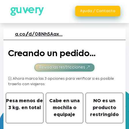
Ayuda / Contacto
a.co//d/08Nh5Aax...
Creando un pedido...
Revisa las restricciones
Ahora marca las 3 opciones para verificar si es posible
traerlo con viajeros:
Pesa menos de
Cabe en una
NO es un
3 kg. en total
mochila o
producto
equipaje
restringido