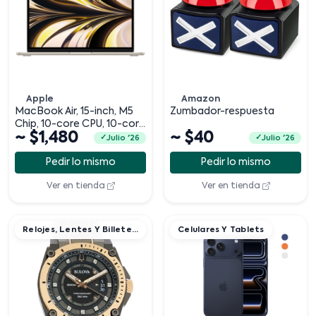
Apple
Amazon
MacBook Air, 15-inch, M5
Zumbador-respuesta
Chip, 10-core CPU, 10-core
~ $1,480
~ $40
GPU, Sky Blue, 16GB
Julio '26
Julio '26
memory,
Pedir lo mismo
Pedir lo mismo
Ver en tienda
Ver en tienda
Relojes, Lentes Y Billeteras
Celulares Y Tablets