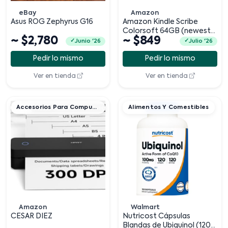
eBay
Amazon
Asus ROG Zephyrus G16
Amazon Kindle Scribe
Colorsoft 64GB (newest
~ $2,780
~ $849
model) 11 pulgadas paper-
Junio '26
Julio '26
like color
Pedir lo mismo
Pedir lo mismo
Ver en tienda
Ver en tienda
Accesorios Para Computadora
Alimentos Y Comestibles
Amazon
Walmart
CESAR DIEZ
Nutricost Cápsulas
Blandas de Ubiquinol (120