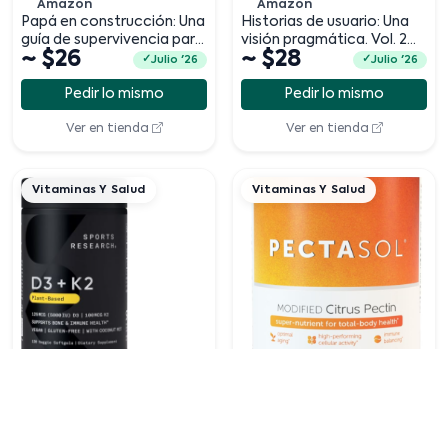
Amazon
Amazon
Papá en construcción: Una
Historias de usuario: Una
guía de supervivencia para
visión pragmática. Vol. 2
~ $26
~ $28
papás que crecen junto a
(Spanish Edition)
Julio '26
Julio '26
su
Pedir lo mismo
Pedir lo mismo
Ver en tienda
Ver en tienda
Vitaminas Y Salud
Vitaminas Y Salud
Amazon
Amazon
Sports Research Vitamin
Pectasol Modified Citrus
D3 with K2 Softgels - Plant
Pectin
~ $55
~ $178
Based K2 & Vegan D3
Julio '26
Julio '26