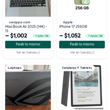
swappa.com
Apple
MacBook Air 2025 (M4) -
iPhone 17 256GB
13
~ $1,002
~ $1,052
Julio '26
Junio '26
Pedir lo mismo
Pedir lo mismo
Ver en tienda
Ver en tienda
Laptops
Celulares Y Tablets