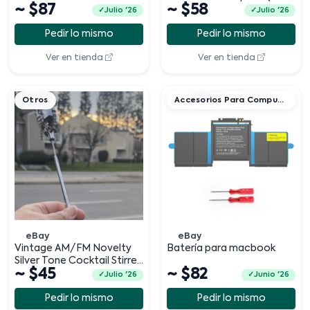
~ $87
~ $58
Cápsulas
Julio '26
Julio '26
Pedir lo mismo
Pedir lo mismo
Ver en tienda
Ver en tienda
Otros
Accesorios Para Computadora
eBay
eBay
Vintage AM/FM Novelty
Batería para macbook
Silver Tone Cocktail Stirrer
~ $45
~ $82
Spoon happy and sad face
Julio '26
Junio '26
Pedir lo mismo
Pedir lo mismo