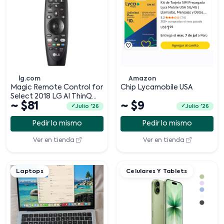
lg.com
Amazon
Magic Remote Control for
Chip Lycamobile USA
Select 2018 LG AI ThinQ
~ $81
~ $9
Smart TV
Julio '26
Julio '26
Pedir lo mismo
Pedir lo mismo
Ver en tienda
Ver en tienda
Laptops
Celulares Y Tablets